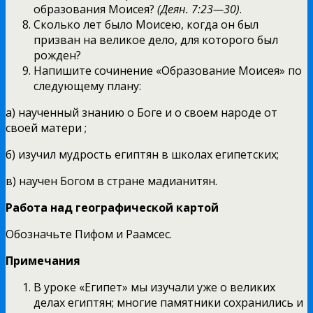
образования Моисея?
(Деян. 7:23—30)
.
Сколько лет было Моисею, когда он был
призван на великое дело, для которого был
рожден?
Напишите сочинение «Образование Моисея» по
следующему плану:
а) наученный знанию о Боге и о своем народе от
своей матери ;
б) изучил мудрость египтян в школах египетских;
в) научен Богом в стране мадианитян.
Работа над географической картой
Обозначьте Пифом и Раамсес.
Примечания
В уроке «Египет» мы изучали уже о великих
делах египтян; многие памятники сохранились и