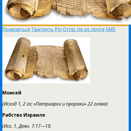
Поделиться
Твитнуть
Pin
Отпр. по эл. почте
SMS
Моисей
(Исход 1, 2 гл; «Патриархи и пророки» 22 глава)
Рабство Израиля
(Исх. 1, Деян. 7:17—19,