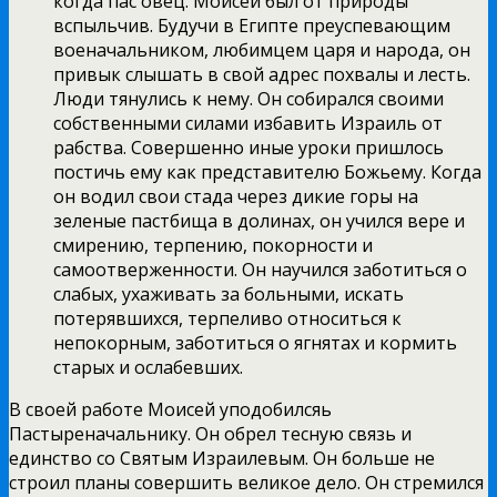
когда пас овец. Моисей был от природы
вспыльчив. Будучи в Египте преуспевающим
военачальником, любимцем царя и народа, он
привык слышать в свой адрес похвалы и лесть.
Люди тянулись к нему. Он собирался своими
собственными силами избавить Израиль от
рабства. Совершенно иные уроки пришлось
постичь ему как представителю Божьему. Когда
он водил свои стада через дикие горы на
зеленые пастбища в долинах, он учился вере и
смирению, терпению, покорности и
самоотверженности. Он научился заботиться о
слабых, ухаживать за больными, искать
потерявшихся, терпеливо относиться к
непокорным, заботиться о ягнятах и кормить
старых и ослабевших.
В своей работе Моисей уподобилсяь
Пастыреначальнику. Он обрел тесную связь и
единство со Святым Израилевым. Он больше не
строил планы совершить великое дело. Он стремился