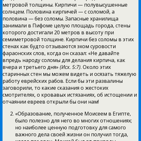
метровой толщины. Кирпичи — полувысушенные
солнцем. Половина кирпичей — с соломой, а
половина — без соломы. Запасные хранилища
занимали в Пифоме целую площадь города, стены
которого достигали 20 метров в высоту при
семиметровой толщине. Кирпичи без соломы в этих
стенах как будто отзываются эхом суровости
фараонских слов, когда он сказал: «Не давайте
впредь народу соломы для делания кирпича, как
вчера и третьего дня»
(Исх. 5:7)
. Около этих
старинных стен мы можем видеть и осязать тяжелую
работу еврейских рабов. Если бы эти развалины
заговорили, то какие сказания о жестоких
смотрителях, о кровавых истязаниях, об истощении и
отчаянии евреев открыли бы они нам!
«Образование, полученное Моисеем в Египте,
было полезно для него во многих отношениях;
но наиболее ценную подготовку для самого
важного дела своей жизни он получил тогда,