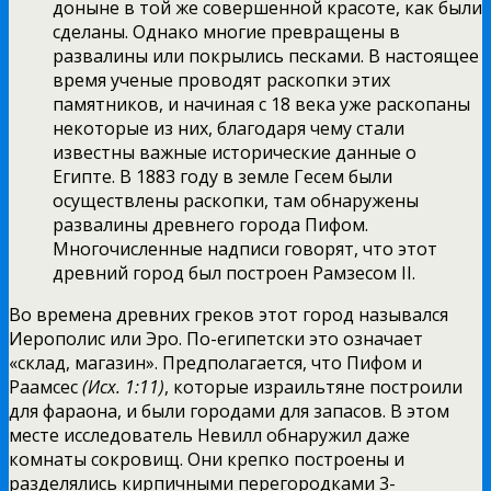
доныне в той же совершенной красоте, как были
сделаны. Однако многие превращены в
развалины или покрылись песками. В настоящее
время ученые проводят раскопки этих
памятников, и начиная с 18 века уже раскопаны
некоторые из них, благодаря чему стали
известны важные исторические данные о
Египте. В 1883 году в земле Гесем были
осуществлены раскопки, там обнаружены
развалины древнего города Пифом.
Многочисленные надписи говорят, что этот
древний город был построен Рамзесом II.
Во времена древних греков этот город назывался
Иерополис или Эро. По-египетски это означает
«склад, магазин». Предполагается, что Пифом и
Раамсес
(Исх. 1:11)
, которые израильтяне построили
для фараона, и были городами для запасов. В этом
месте исследователь Невилл обнаружил даже
комнаты сокровищ. Они крепко построены и
разделялись кирпичными перегородками 3-