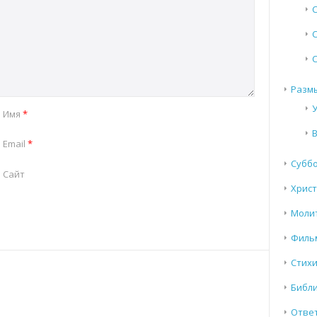
Разм
Имя
*
Email
*
Субб
Сайт
Хрис
Моли
Филь
Стих
Библи
Отве