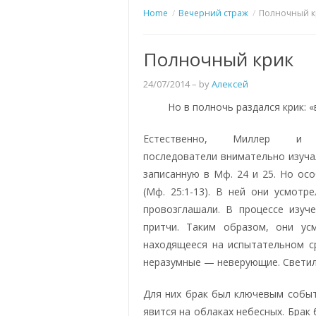
Home
Вечерний страж
Полночный к
Полночный крик
24/07/2014
– by
Алексей
Но в полночь раздался крик: «
Естественно, Миллер и
последователи внимательно изуча
записанную в Мф. 24 и 25. Но осо
(Мф. 25:1-13). В ней они усмотр
провозглашали. В процессе изуч
притчи. Таким образом, они ус
находящееся на испытательном с
неразумные — неверующие. Светил
Для них брак был ключевым событ
явится на облаках небесных. Брак