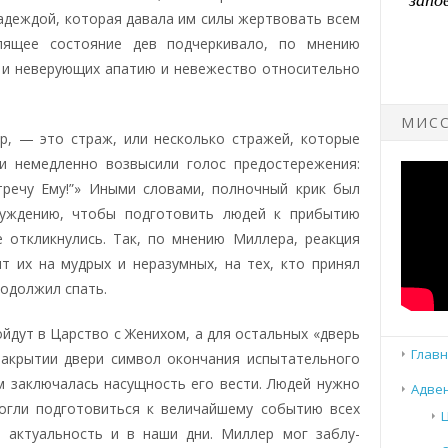
адеждой, которая давала им силы жертвовать всем
пящее состояние дев подчеркивало, по мнению
 и неверующих апатию и невежество относительно
МИСС
р, — это страж, или несколько стражей, которые
и немедленно возвысили голос предостережения:
тречу Ему!”» Иными словами, полночный крик был
уждению, чтобы подготовить людей к прибытию
 откликнулись. Так, по мнению Миллера, реакция
т их на мудрых и неразумных, на тех, кто принял
родолжил спать.
дут в Царство с Женихом, а для остальных «дверь
Главн
закрытии двери символ окончания испытательного
м заключалась насущность его вести. Людей нужно
Адвен
могли подготовиться к величайшему событию всех
ю актуальность и в наши дни. Миллер мог заблу­