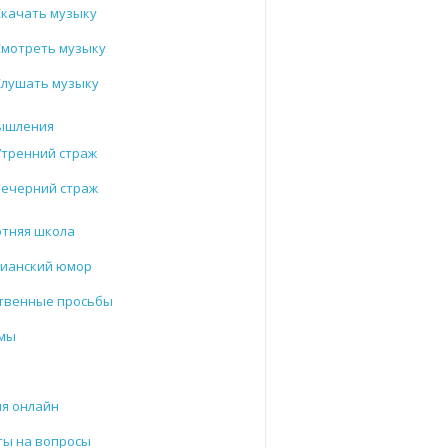
Скачать музыку
Смотреть музыку
Слушать музыку
ышления
Утренний страж
Вечерний страж
отняя школа
тианский юмор
твенные просьбы
мы
и
я онлайн
ты на вопросы