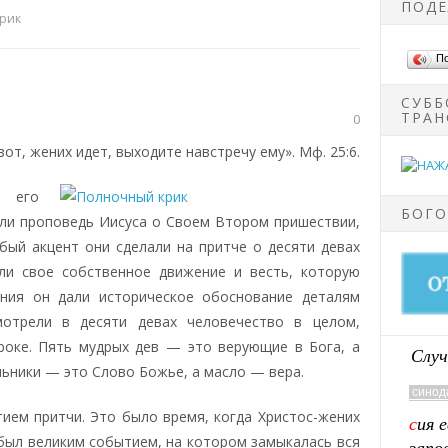
ПОДЕ
рик
П
СУББ
ТРАН
0
вот, жених идет, выходите навстречу ему». Мф. 25:6.
 его
БОГО
ли пропо­ведь Иисуса о Своем Втором пришествии,
бый акцент они сделали на притче о десяти девах
ели свое собственное движение и весть, которую
ения он дали историческое обоснование деталям
мотрели в десяти девах человечество в целом,
роке. Пять мудрых дев — это верующие в Бога, а
Случ
ьники — это Слово Божье, а масло — вера.
ием притчи. Это было время, когда Христос-жених
 был великим событием, на котором замыкалась вся