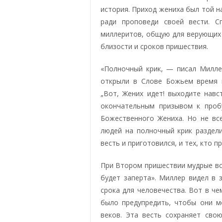
история. Приход жениха был той н
ради проповеди своей вести. С
миллеритов, общую для верующих
близости и сроков пришествия.
«Полночный крик, — писал Милле
открыли в Слове Божьем время 
„Вот, Жених идет! выходите навс
окончательным призывом к проб
Божественного Жениха. Но не все
людей на полночный крик раздели
весть и приготовился, и тех, кто п
При Втором пришествии мудрые вой
будет заперта». Миллер видел в 
срока для человечества. Вот в че
было предупре­дить, чтобы они 
веков. Эта весть сохраняет сво