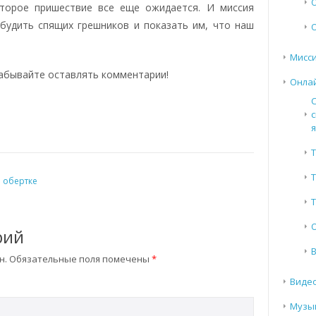
Второе пришествие все еще ожидается. И миссия
будить спящих грешников и показать им, что наш
Мисси
забывайте оставлять комментарии!
Онла
с
Т
й обертке
Т
рий
н.
Обязательные поля помечены
*
Виде
Музы