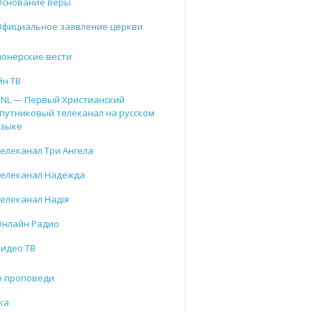
Основание веры
Официальное заявление церкви
онерские вести
йн ТВ
CNL — Первый Христианский
путниковый телеканал на русском
языке
елеканал Три Ангела
Телеканал Надежда
елеканал Надія
Онлайн Радио
Видео ТВ
о проповеди
ка