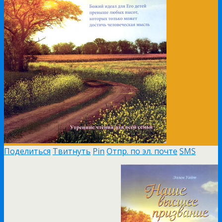
Поделиться
Твитнуть
Pin
Отпр. по эл. почте
SMS