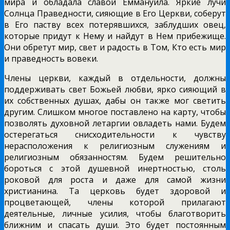
мира и обладала славой Еммануила. Яркие лучи
Солнца Праведности, сияющие в Его Церкви, соберут
в Его паству всех потерявшихся, заблудших овец,
которые придут к Нему и найдут в Нем прибежище.
Они обретут мир, свет и радость в Том, Кто есть мир
и праведность вовеки.
Члены церкви, каждый в отдельности, должны
поддерживать свет Божьей любви, ярко сияющий в
их собственных душах, дабы он также мог светить
другим. Слишком многое поставлено на карту, чтобы
позволять духовной летаргии овладеть нами. Будем
остерегаться снисходительности к чувству
нерасположения к религиозным служениям и
религиозным обязанностям. Будем решительно
бороться с этой душевной инертностью, столь
роковой для роста и даже для самой жизни
христианина. Та церковь будет здоровой и
процветающей, члены которой прилагают
деятельные, личные усилия, чтобы благотворить
ближним и спасать души. Это будет постоянным