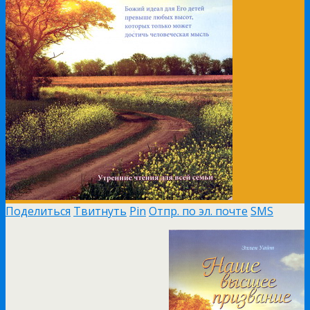
Поделиться
Твитнуть
Pin
Отпр. по эл. почте
SMS