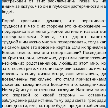
застрахован от этих злоключений? Разве мы не
видим зачастую, что он в глубокой растерянности и в
беде?..
Порой христиане думают, что переживают
трудности и что с их стороны это снисхождение —
придерживаться непопулярной истины и называться
последователями Христа, что дорога кажется
трудной и им нужно многим пожертвовать, тогда как
на самом деле это вовсе не жертва. Если их приняли в
Божью семью, чем они пожертвовали? Последовав
за Христом, они, возможно, утратили расположение
нескольких родственников, любящих этот мир, но
зато посмотрите, что они получили взамен: их имена
вписаны в книгу жизни Агнца, они возвышены, да
возвеличены так сильно, что стали причастниками
спасения, наследниками Божьими и сонаследниками
Иисусу Христу в нетленном наследии. Назовем ли мы
это жертвой со своей стороны — оставить
заблуждение ради истины, тьму ради света, грех ради
праведности, имя, которое будет предано забвению,