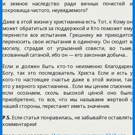
и земное наследство ради вечных почестей и
сокровища чистого, неувядаемого?
Даже в этой жизни у христианина есть Тот, к Кому он
может обратиться за поддержкой и Кто поможет ему
перенести все испытания. Грешнику же приходится
переносить свои испытания в одиночку. Он сходит в
могилу, страдая от угрызений совести, во тьме,
скованный сатаной, ибо он — его законная добыча…
Если и должен быть кто-то неизменно благодарен
Богу, так это последователь Христа. Если и есть у
кого-то настоящее счастье даже в этой жизни, так
это у верного христианина… Если мы ценим спасение,
если осознаем, сколь высокой ценой оно было
приобретено, то все, что мы называем жертвой с
нашей стороны, перестанет иметь значение.
P.S.
Если статья понравилась, не забывайте оставлять
комментарии!