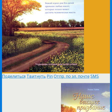
Поделиться
Твитнуть
Pin
Отпр. по эл. почте
SMS