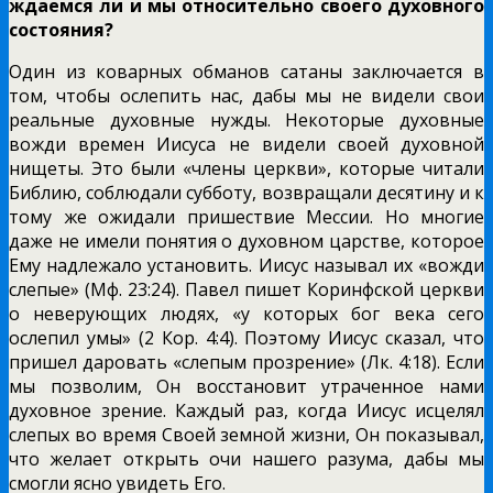
ждаемся ли и мы относительно своего духовного
состояния?
Один из коварных обманов сатаны заключается в
том, что­бы ослепить нас, дабы мы не видели свои
реальные духовные нужды. Некоторые духовные
вожди времен Иисуса не видели своей духовной
нищеты. Это были «члены церкви», которые читали
Библию, соблюдали субботу, возвращали десятину и к
тому же ожидали пришествие Мессии. Но многие
даже не име­ли понятия о духовном царстве, которое
Ему надлежало уста­новить. Иисус называл их «вожди
слепые» (Мф. 23:24). Павел пишет Коринфской церкви
о неверующих людях, «у которых бог века сего
ослепил умы» (2 Кор. 4:4). Поэтому Иисус ска­зал, что
пришел даровать «слепым прозрение» (Лк. 4:18). Если
мы позволим, Он восстановит утраченное нами
духовное зре­ние. Каждый раз, когда Иисус исцелял
слепых во время Своей земной жизни, Он показывал,
что желает открыть очи нашего разума, дабы мы
смогли ясно увидеть Его.