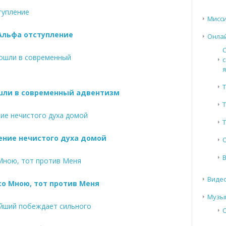
Мисси
Альфа отступление
Онла
с
Т
шли в современный адвентизм
Т
ние нечистого духа домой
Виде
со Мною, тот против Меня
Музы