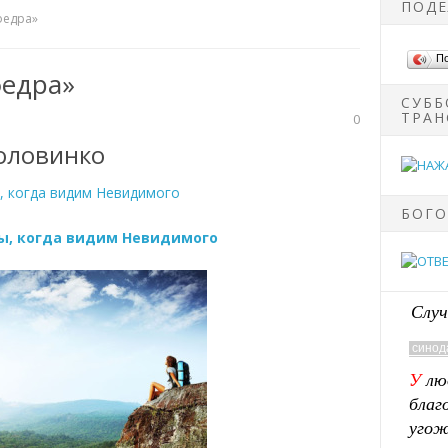
ПОДЕ
федра»
П
федра»
СУББ
ТРАН
0
оловинко
БОГО
ы, когда видим Невидимого
Случ