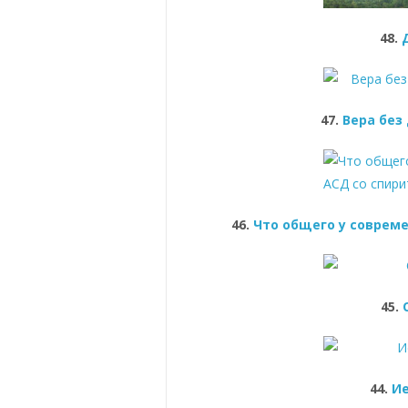
48.
47.
Вера без
46.
Что общего у соврем
45.
44.
Ие