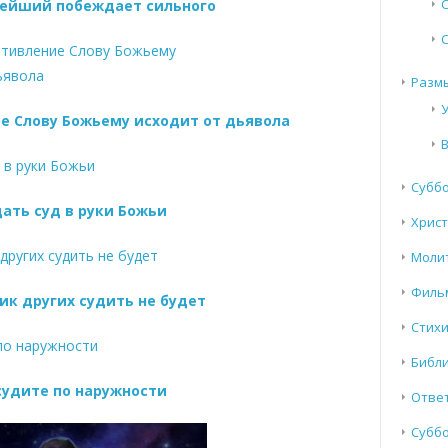
нейший побеждает сильного
Разм
е Слову Божьему исходит от дьявола
Субб
ать суд в руки Божьи
Хрис
Моли
Филь
ик других судить не будет
Стих
Библи
судите по наружности
Отве
Суббо