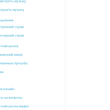
Смотреть музыку
Слушать музыку
ышления
Утренний страж
Вечерний страж
отняя школа
тианский юмор
твенные просьбы
мы
и
я онлайн
ты на вопросы
тняя школа видео