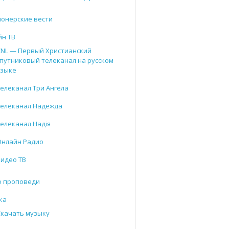
онерские вести
йн ТВ
CNL — Первый Христианский
путниковый телеканал на русском
языке
елеканал Три Ангела
Телеканал Надежда
елеканал Надія
Онлайн Радио
Видео ТВ
о проповеди
ка
Скачать музыку