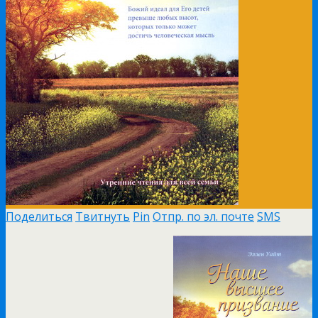
Поделиться
Твитнуть
Pin
Отпр. по эл. почте
SMS