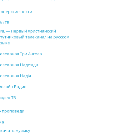
онерские вести
йн ТВ
CNL — Первый Христианский
путниковый телеканал на русском
языке
елеканал Три Ангела
Телеканал Надежда
елеканал Надія
Онлайн Радио
Видео ТВ
о проповеди
ка
Скачать музыку