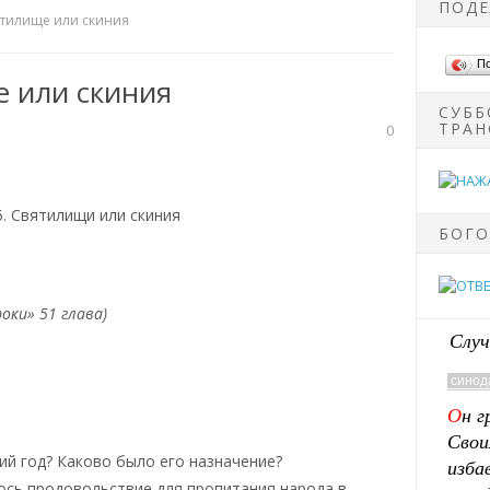
ПОДЕ
ятилище или скиния
П
е или скиния
СУББ
ТРАН
0
БОГО
роки» 51 глава)
Случ
ий год? Каково было его назначение?
сь продовольствие для пропитания народа в