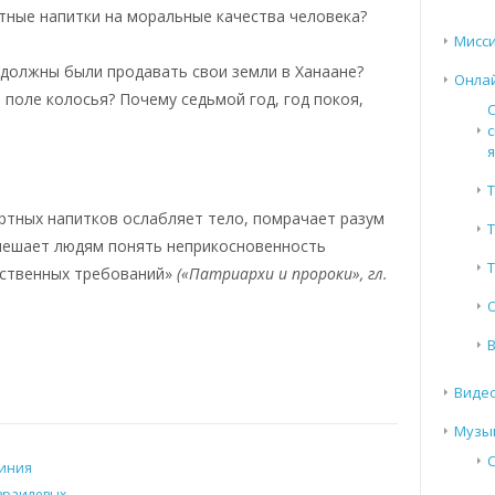
тные напитки на моральные качества человека?
Мисси
 должны были продавать свои земли в Ханаане?
Онла
поле колосья? Почему седьмой год, год покоя,
с
Т
ртных напитков ослабляет тело, помрачает разум
 мешает людям понять неприкосновенность
Т
ественных требований»
(«Патриархи и пророки», гл.
Виде
Музы
киния
Израилевых