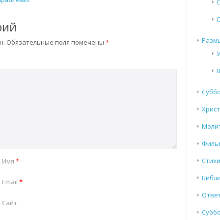
рий
Разм
н.
Обязательные поля помечены
*
Субб
Хрис
Моли
Филь
Стих
Имя
*
Библи
Email
*
Отве
Сайт
Суббо