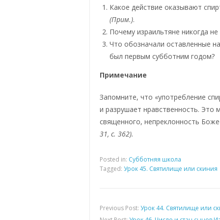
Какое действие оказывают спир
(Прим.)
.
Почему израильтяне никогда не
Что обозначали оставленные на 
был первым субботним годом?
Примечание
Запомните, что «употребление спи
и разрушает нравственность. Это
священного, непреклонность Бож
31, с. 362).
Posted in:
Субботняя школа
Tagged:
Урок 45. Святилище или скиния
Previous Post:
Урок 44. Святилище или с
Next Post:
Урок 46. Число и стан сынов 