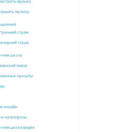
Смотреть музыку
Слушать музыку
ышления
Утренний страж
Вечерний страж
отняя школа
тианский юмор
твенные просьбы
мы
и
я онлайн
ты на вопросы
тняя школа видео