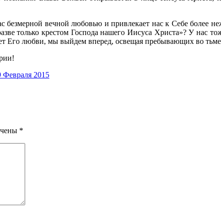
ас безмерной вечной любовью и привлекает нас к Себе более не
разве только крестом Господа нашего Иисуса Христа»? У нас то
 свет Его любви, мы выйдем вперед, освещая пребывающих во тьме
рии!
 Февраля 2015
ечены
*