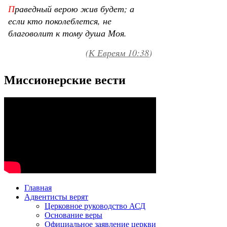
Миссионерские вести
Главная
Адвентисты верят
Церковное руководство АСД
Основание веры
Официальное заявление церкви