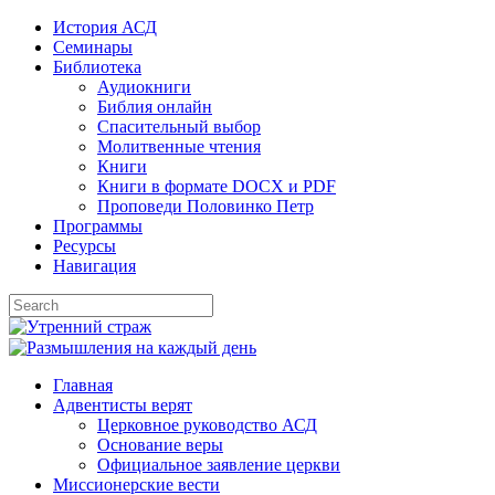
Skip
История АСД
to
Семинары
content
Библиотека
Аудиокниги
Библия онлайн
Спасительный выбор
Молитвенные чтения
Книги
Книги в формате DOCX и PDF
Проповеди Половинко Петр
Программы
Ресурсы
Навигация
Главная
Адвентисты верят
Церковное руководство АСД
Основание веры
Официальное заявление церкви
Миссионерские вести