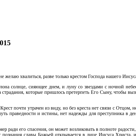
015
не желаю хвалиться, разве только крестом Господа нашего Иисуса 
лона солнце, сияющее днем, и луну со звездами с ночной небе
 на страдания, которые пришлось претерпеть Его Сыну, чтобы вы
рест почти утрачен из виду, но без креста нет связи с Отцом, н
ть праведности и истины, нет надежды для преступника в день
мер ради его спасения, он может возликовать в полноте радости
т познания славы Божьей открывается в лице Иисуса Христа, 