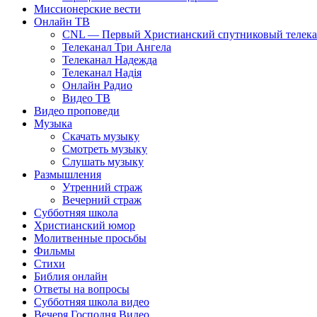
Миссионерские вести
Онлайн ТВ
CNL — Первый Христианский спутниковый телекан
Телеканал Три Ангела
Телеканал Надежда
Телеканал Надія
Онлайн Радио
Видео ТВ
Видео проповеди
Музыка
Скачать музыку
Смотреть музыку
Слушать музыку
Размышления
Утренний страж
Вечерний страж
Субботняя школа
Христианский юмор
Молитвенные просьбы
Фильмы
Стихи
Библия онлайн
Ответы на вопросы
Субботняя школа видео
Вечеря Господня Видео