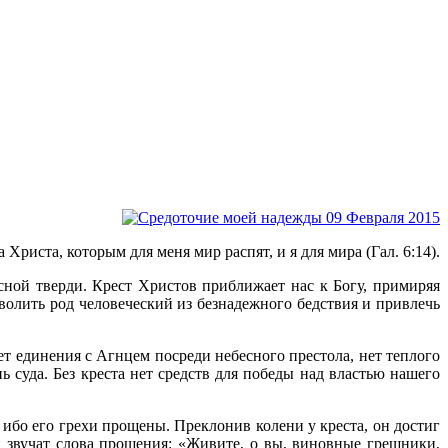
Христа, которым для меня мир распят, и я для мира (Гал. 6:14).
сной тверди. Крест Христов приближает нас к Богу, примиряя
зволить род человеческий из безнадежного бедствия и привлечь
ет единения с Агнцем посреди небесного престола, нет теплого
 суда. Без креста нет средств для победы над властью нашего
, ибо его грехи прощены. Преклонив колени у креста, он достиг
и звучат слова прощения: «Живите, о вы, виновные грешники,