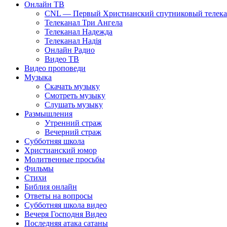
Онлайн ТВ
CNL — Первый Христианский спутниковый телекан
Телеканал Три Ангела
Телеканал Надежда
Телеканал Надія
Онлайн Радио
Видео ТВ
Видео проповеди
Музыка
Скачать музыку
Смотреть музыку
Слушать музыку
Размышления
Утренний страж
Вечерний страж
Субботняя школа
Христианский юмор
Молитвенные просьбы
Фильмы
Стихи
Библия онлайн
Ответы на вопросы
Субботняя школа видео
Вечеря Господня Видео
Последняя атака сатаны