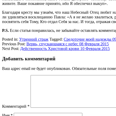
живите. Ваше покаяние принято, ибо Я обеспечил выкуп».
Благодаря кресту мы узнаём, что наш Небесный Отец любит н
ли удивляться восклицанию Павла: «А я не желаю хвалиться, 
посвятить себя Тому, Кто отдал Себя за нас. И тогда, отражая
P.S.
Если статья понравилась, не забывайте оставлять коммента
Posted in:
Утренний страж
Tagged:
Средоточие моей надежды 09
Previous Post:
Вервь, спускающаяся с небес 08 Февраля 2015
Next Post:
Действенность Христовой крови 10 Февраля 2015
Добавить комментарий
Ваш адрес email не будет опубликован.
Обязательные поля пом
Комментарий
*
Имя
*