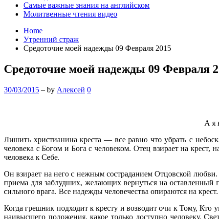
Самые важные знания на английском
Молитвенные чтения видео
Home
Утренний страж
Средоточие моей надежды 09 Февраля 2015
Средоточие моей надежды 09 Февраля 2
30/03/2015
– by
Алексей
0
А я 
Лишить христианина креста — все равно что убрать с небоск
человека с Богом и Бога с человеком. Отец взирает на крест,
человека к Себе.
Он взирает на него с нежным состраданием Отцовской любви. К
приема для заблудших, желающих вернуться на оставленный пу
сильного врага. Все надежды человечества опираются на крест.
Когда грешник подходит к кресту и возводит очи к Тому, Кто у
наивысшего положения, какое только доступно человеку. Све