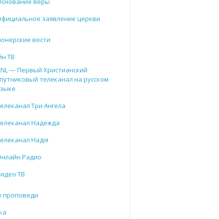
Основание веры
Официальное заявление церкви
онерские вести
йн ТВ
CNL — Первый Христианский
путниковый телеканал на русском
языке
елеканал Три Ангела
Телеканал Надежда
елеканал Надія
Онлайн Радио
Видео ТВ
о проповеди
ка