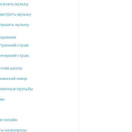
Скачать музыку
Смотреть музыку
Слушать музыку
ышления
Утренний страж
Вечерний страж
отняя школа
тианский юмор
твенные просьбы
мы
и
я онлайн
ты на вопросы