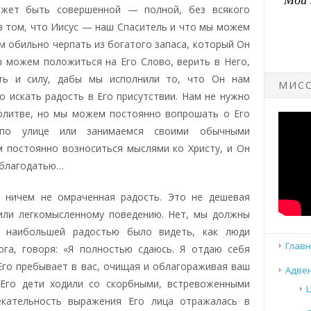
жет быть совершенной — полной, без всякого
в том, что Иисус — наш Спаситель и что мы можем
 обильно черпать из богатого запаса, который Он
ы можем положиться на Его Слово, верить в Него,
ть и силу, дабы мы исполнили то, что Он нам
МИСС
искать радость в Его присутствии. Нам не нужно
молитве, но мы можем постоянно вопрошать о Его
 по улице или занимаемся своими обычными
 постоянно возноситься мыслями ко Христу, и Он
 благодатью…
, ничем не омраченная радость. Это не дешевая
 или легкомысленному поведению. Нет, мы должны
о наибольшей радостью было видеть, как люди
Главн
га, говоря: «Я полностью сдаюсь. Я отдаю себя
Его пребывает в вас, очищая и облагораживая ваш
Адвен
 Его дети ходили со скорбными, встревоженными
екательность выражения Его лица отражалась в