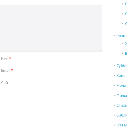
Разм
Имя
*
Субб
Email
*
Хрис
Сайт
Моли
Филь
Стих
Библи
Отве