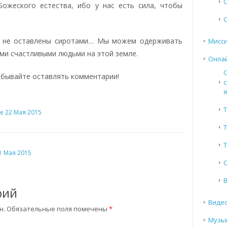
ожеского естества, ибо у нас есть сила, чтобы
мы не оставлены сиротами… Мы можем одерживать
Мисси
ыми счастливыми людьми на этой земле.
Онла
абывайте оставлять комментарии!
с
Т
е 22 Мая 2015
Т
1 Мая 2015
5
рий
Виде
н.
Обязательные поля помечены
*
Музы