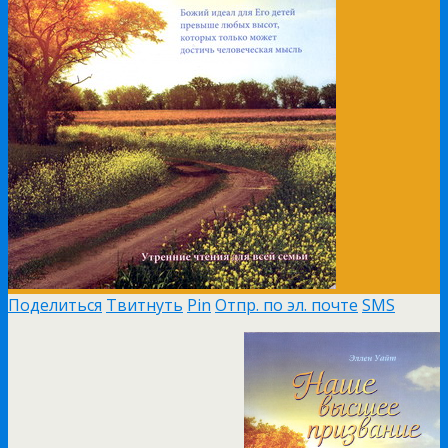
Поделиться
Твитнуть
Pin
Отпр. по эл. почте
SMS