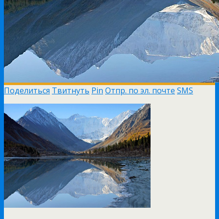
Поделиться
Твитнуть
Pin
Отпр. по эл. почте
SMS