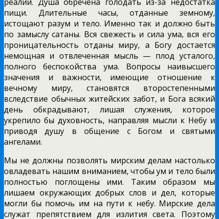
реалий. Душа обречена голодать из-за недостатка
пищи. Длительные часы, отданные земному,
истощают разум и тело. Именно так и должно быть
по замыслу сатаны. Вся свежесть и сила ума, вся его
проницательность отданы миру, а Богу достается
немощная и отвлеченная мысль — плод усталого,
полного беспокойства ума. Вопросы наивысшего
значения и важности, имеющие отношение к
вечному миру, становятся второстепенными
вследствие обычных житейских забот, и Бога всякий
день обкрадывают, лишая служения, которое
укрепило бы духовность, направляя мысли к Небу и
приводя душу в общение с Богом и святыми
ангелами.
Мы не должны позволять мирским делам настолько
овладевать нашим вниманием, чтобы ум и тело были
полностью поглощены ими. Таким образом мы
лишаем окружающих добрых слов и дел, которые
могли бы помочь им на пути к небу. Мирские дела
служат препятствием для излития света. Поэтому