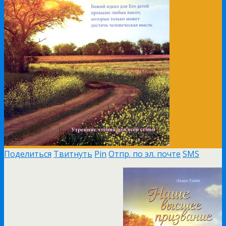
Поделиться
Твитнуть
Pin
Отпр. по эл. почте
SMS