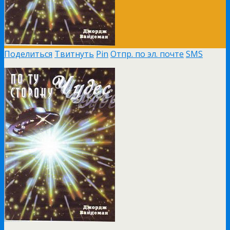
Поделиться
Твитнуть
Pin
Отпр. по эл. почте
SMS