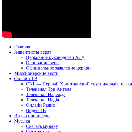
Главная
Адвентисты верят
Церковное руководство АСД
Основание веры
Официальное заявление церкви
Миссионерские вести
Онлайн ТВ
CNL — Первый Христианский спутниковый телекан
Телеканал Три Ангела
Телеканал Надежда
Телеканал Надія
Онлайн Радио
Видео ТВ
Видео проповеди
Музыка
Скачать музыку
Смотреть музыку