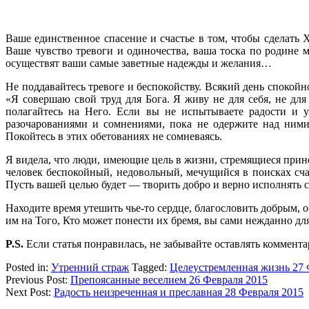
Ваше единственное спасение и счастье в том, чтобы сделать 
Ваше чувство тревоги и одиночества, ваша тоска по родине 
осуществят ваши самые заветные надежды и желания…
Не поддавайтесь тревоге и беспокойству. Всякий день спокой
«Я совершаю свой труд для Бога. Я живу не для себя, не для
полагайтесь на Него. Если вы не испытываете радости и у
разочарованиями и сомнениями, пока не одержите над ним
Покойтесь в этих обетованиях не сомневаясь.
Я видела, что люди, имеющие цель в жизни, стремящиеся прине
человек беспокойный, недовольный, мечущийся в поисках счаст
Пусть вашей целью будет — творить добро и верно исполнять с
Находите время утешить чье-то сердце, благословить добрым,
им на Того, Кто может понести их бремя, вы сами нежданно для 
P.S.
Если статья понравилась, не забывайте оставлять коммента
Posted in:
Утренний страж
Tagged:
Целеустремленная жизнь 27 
Previous Post:
Препоясанные веселием 26 Февраля 2015
Next Post:
Радость неизреченная и преславная 28 Февраля 2015