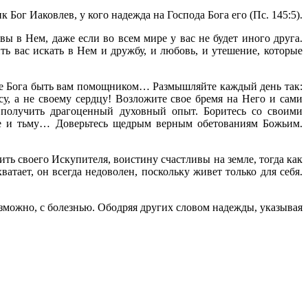
 Бог Иаковлев, у кого надежда на Господа Бога его (Пс. 145:5).
ы в Нем, даже если во всем мире у вас не будет иного друга.
ь вас искать в Нем и дружбу, и любовь, и утешение, которые
сите Бога быть вам помощником… Размышляйте каждый день так:
су, а не своему сердцу! Возложите свое бремя на Него и сами
 получить драгоценный духовный опыт. Боритесь со своими
ие и тьму… Доверьтесь щедрым верным обетованиям Божьим.
ть своего Искупителя, воистину счастливы на земле, тогда как
атает, он всегда недоволен, поскольку живет только для себя.
зможно, с болезнью. Ободряя других словом надежды, указывая