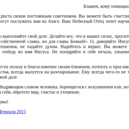
Блажен, кому помощник
Христа своим постоянным советником. Вы можете быть счастлив
могут послужить вам во благо. Ваш Небесный Отец хочет научит
но выполняйте свой долг. Делайте все, что в ваших силах, про
 собственной славы, но для славы Божьей». О, доверяйте Иису
тешения, не падайте духом. Надейтесь и верьте. Вы можете
и победу во имя Иисуса. Не поощряйте в себе печаль, унын
сти пользу и благословение своим ближним, почтить и прослави
ья, всегда жалуется на разочарование. Ему всегда чего-то не хв
вой долг.
 ободряющим словом человека, борющегося с искушением или, во
себя, обретете мир, счастье и утешение.
рии!
Февраля 2015