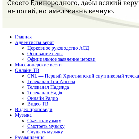
Главная
Адвентисты верят
Церковное руководство АСД
Основание веры
Официальное заявление церкви
Миссионерские вести
Онлайн ТВ
CNL — Первый Христианский спутниковый телекан
Телеканал Три Ангела
Телеканал Надежда
Телеканал Надія
Онлайн Радио
Видео ТВ
Видео проповеди
Музыка
Скачать музыку
Смотреть музыку
Слушать музыку
Размышления