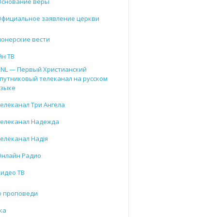
Основание веры
Официальное заявление церкви
онерские вести
йн ТВ
CNL — Первый Христианский
путниковый телеканал на русском
языке
елеканал Три Ангела
Телеканал Надежда
елеканал Надія
Онлайн Радио
Видео ТВ
о проповеди
ка