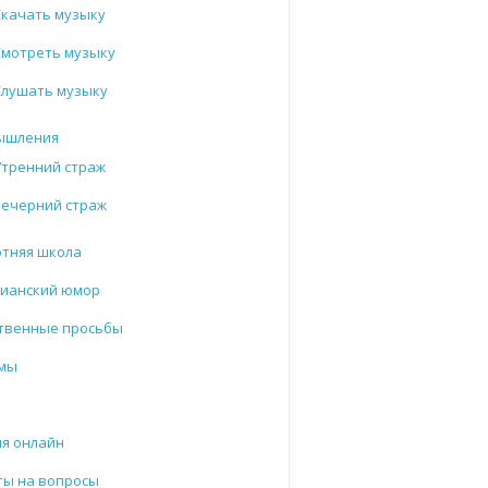
Скачать музыку
Смотреть музыку
Слушать музыку
ышления
Утренний страж
Вечерний страж
отняя школа
тианский юмор
твенные просьбы
мы
и
я онлайн
ты на вопросы