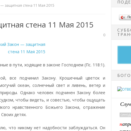
ПОДЕ
— защитная стена 11 Мая 2015
П
итная стена 11 Мая 2015
СУББ
ТРАН
0
ые в пути, ходящие в законе Господнем (Пс. 118:1).
БОГО
ной, все подчинил Закону. Крошечный цветок и
огучий океан, солнечный свет и ливень, ветер и
природы. Однако человек подчинен Закону более
судком, чтобы видеть, и совестью, чтобы ощущать
Случ
икого нравственного Божьего Закона, отражение
 Своих детях.
лю, что никому нет надобности заблуждаться. Он