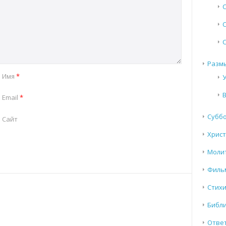
Разм
Имя
*
Email
*
Субб
Сайт
Хрис
Моли
Филь
Стих
Библи
Отве