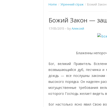
Home
Утренний страж
Божий Закон 
Божий Закон — защ
17/05/2015
– by
Алексей
Блаженны непорочн
Бог, великий Правитель Вселен
возвышающийся дуб, песчинка и м
дождь — все послушны законам 
высокого порядка. Он наделен рас
могущественные требования вел
которого Господь желает видеть в
Бог настолько ясно явил Свою во