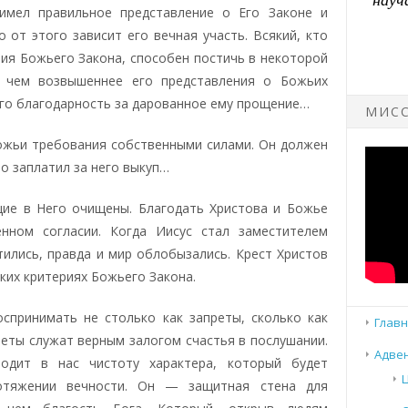
имел правильное представление о Его Законе и
о от этого зависит его вечная участь. Всякий, кто
ия Божьего Закона, способен постичь в некоторой
И чем возвышеннее его представления о Божьих
его благодарность за дарованное ему прощение…
МИСС
ожьи требования собственными силами. Он должен
о заплатил за него выкуп…
ие в Него очищены. Благодать Христова и Божье
нном согласии. Когда Иисус стал заместителем
тились, правда и мир облобызались. Крест Христов
ких критериях Божьего Закона.
спринимать не столько как запреты, сколько как
Главн
еты служат верным залогом счастья в послушании.
Адвен
одит в нас чистоту характера, который будет
отяжении вечности. Он — защитная стена для