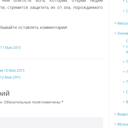
 нем благость Бога, Который, открыв людям
ти, стремится защитить их от зла, порождаемого
Мисси
абывайте оставлять комментарии!
Онла
с
11 Мая 2015
Т
м 10 Мая 2015
12 Мая 2015
Т
рий
н.
Обязательные поля помечены
*
Виде
Музы