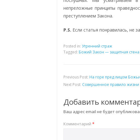
послушных. Мы усматриваем в
непреложные принципы праведнос
преступлением Закона.
P.S.
Если статья понравилась, не з
Posted in:
Утренний страж
Tagged:
Божий Закон — защитная стена 
Previous Post:
На горе пред лицом Божьи
Next Post:
Совершенное правило жизни 
Добавить коммента
Ваш адрес email не будет опубликова
Комментарий
*