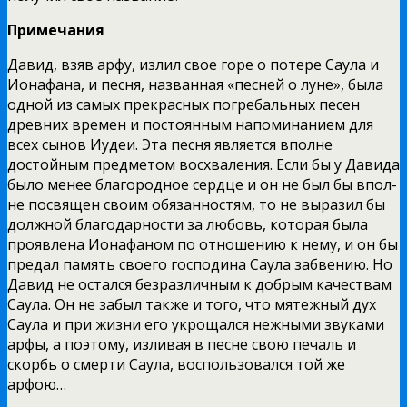
Примечания
Давид, взяв арфу, излил свое горе о потере Саула и
Ионафа­на, и песня, названная «песней о луне», была
одной из самых прекрасных погребальных песен
древних времен и постоян­ным напоминанием для
всех сынов Иудеи. Эта песня явля­ется вполне
достойным предметом восхваления. Если бы у Давида
было менее благородное сердце и он не был бы впол­
не посвящен своим обязанностям, то не выразил бы
долж­ной благодарности за любовь, которая была
проявлена Иона­фаном по отношению к нему, и он бы
предал память своего господина Саула забвению. Но
Давид не остался безразлич­ным к добрым качествам
Саула. Он не забыл также и того, что мятежный дух
Саула и при жизни его укрощался нежны­ми звуками
арфы, а поэтому, изливая в песне свою печаль и
скорбь о смерти Саула, воспользовался той же
арфою…