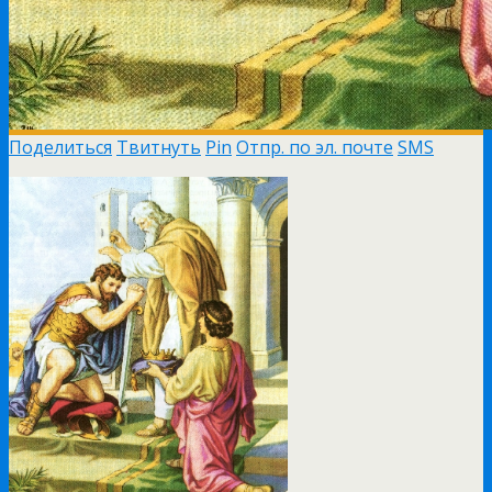
Поделиться
Твитнуть
Pin
Отпр. по эл. почте
SMS