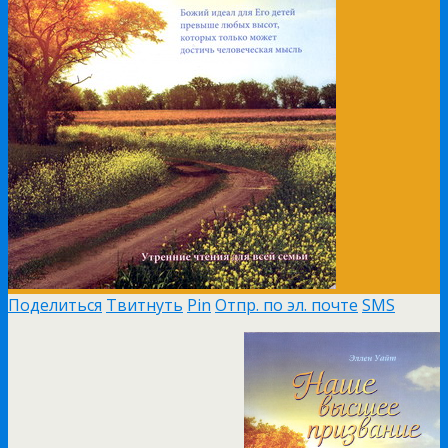
Поделиться
Твитнуть
Pin
Отпр. по эл. почте
SMS