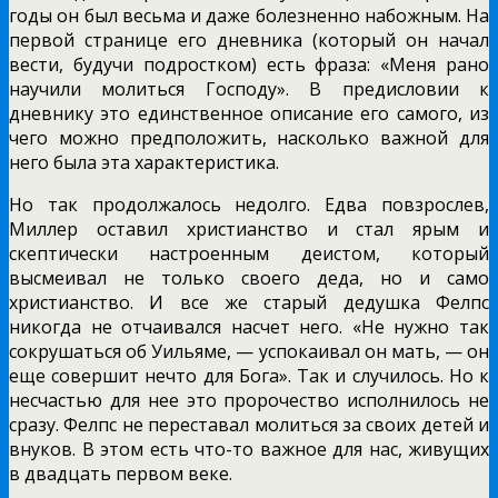
годы он был весьма и даже болезненно набожным. На
первой странице его днев­ника (который он начал
вести, будучи подростком) есть фраза: «Меня рано
научили молиться Господу». В предисловии к
дневнику это единственное описание его самого, из
чего можно предположить, насколько важной для
него была эта характеристика.
Но так продолжалось недолго. Едва повзрослев,
Миллер оставил христиан­ство и стал ярым и
скептически настроенным деистом, который
высмеивал не только своего деда, но и само
христианство. И все же старый дедушка Фелпс
никогда не отчаивался насчет него. «Не нужно так
сокрушаться об Уильяме, — успокаивал он мать, — он
еще совер­шит нечто для Бога». Так и случилось. Но к
несчастью для нее это пророчество исполнилось не
сразу. Фелпс не переставал молиться за своих детей и
внуков. В этом есть что-то важное для нас, живущих
в двадцать первом веке.