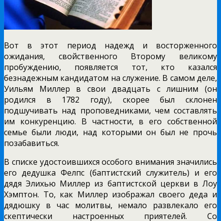
Вот в этот период надежд и восторженного
ожидания, свойственного Второму великому
пробуждению, появляется тот, кто казался
безнадежным кандидатом на служение. В самом деле,
Уильям Миллер в свои двадцать с лишним (он
родился в 1782 году), скорее был склонен
подшучивать над проповедниками, чем составлять
им конкуренцию. В частности, в его собственной
семье были люди, над которыми он был не прочь
позабавиться.
В списке удостоившихся особого внимания значились
его дедушка Фелпс (баптистский служитель) и его
дядя Элихью Миллер из баптистской церкви в Лоу
Хэмптон. То, как Миллер изображал своего деда и
дядюшку в час молитвы, немало развлекало его
скептически настроенных приятелей. Со