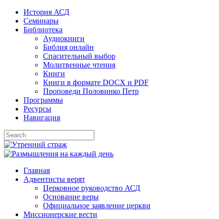
Skip
История АСД
to
Семинары
content
Библиотека
Аудиокниги
Библия онлайн
Спасительный выбор
Молитвенные чтения
Книги
Книги в формате DOCX и PDF
Проповеди Половинко Петр
Программы
Ресурсы
Навигация
Главная
Адвентисты верят
Церковное руководство АСД
Основание веры
Официальное заявление церкви
Миссионерские вести