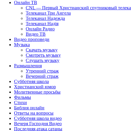
Онлайн ТВ
CNL — Первый Христианский спутниковый телекан
Телеканал Три Ангела
Телеканал Надежда
Телеканал Надія
Онлайн Радио
Видео ТВ
Видео проповеди
Музыка
Скачать музыку
Смотреть музыку
Слушать музыку
Размышления
Утренний страж
Вечерний страж
Субботняя школа
Христианский юмор
Молитвенные просьбы
Фильмы
Стихи
Библия онлайн
Ответы на вопросы
Субботняя школа видео
Вечеря Господня Видео
Последняя атака сатаны