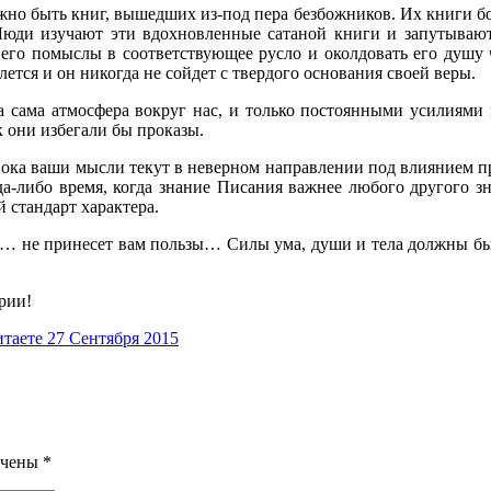
лжно быть книг, вышедших из-под пера безбожников. Их книги бо
ди изучают эти вдохновленные сатаной книги и запутываются
его помыслы в соответствующее русло и околдовать его душу 
ется и он никогда не сойдет с твердого основания своей веры.
 сама атмосфера вокруг нас, и только постоянными усилиями 
 они избегали бы проказы.
. Пока ваши мысли текут в неверном направлении под влиянием п
-либо время, когда знание Писания важнее любого другого зн
 стандарт характера.
то… не принесет вам пользы… Силы ума, души и тела должны б
рии!
итаете 27 Сентября 2015
ечены
*