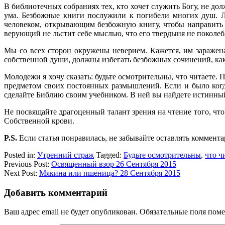
В библиотечных собраниях тех, кто хочет служить Богу, не до
ума. Безбожные книги послужили к погибели многих душ. Лю
человеком, открывающим безбожную книгу, чтобы направить 
верующий не льстит себе мыслью, что его твердыня не поколебл
Мы со всех сторон окружены неверием. Кажется, им заражена
собственной души, должны избегать безбожных сочинений, как
Молодежи я хочу сказать: будьте осмотрительны, что читаете
предметом своих постоянных размышлений. Если и было когда
сделайте Библию своим учебником. В ней вы найдете истинный
Не посвящайте драгоценный талант зрения на чтение того, ч
Собственной крови.
P.S.
Если статья понравилась, не забывайте оставлять коммента
Posted in:
Утренний страж
Tagged:
Будьте осмотрительны
,
что ч
Previous Post:
Освященный взор 26 Сентября 2015
Next Post:
Мякина или пшеница? 28 Сентября 2015
Добавить комментарий
Ваш адрес email не будет опубликован.
Обязательные поля пом