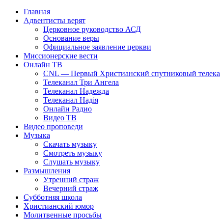
Главная
Адвентисты верят
Церковное руководство АСД
Основание веры
Официальное заявление церкви
Миссионерские вести
Онлайн ТВ
CNL — Первый Христианский спутниковый телекан
Телеканал Три Ангела
Телеканал Надежда
Телеканал Надія
Онлайн Радио
Видео ТВ
Видео проповеди
Музыка
Скачать музыку
Смотреть музыку
Слушать музыку
Размышления
Утренний страж
Вечерний страж
Субботняя школа
Христианский юмор
Молитвенные просьбы