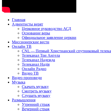
Главная
Адвентисты верят
Церковное руководство АСД
Основание веры
Официальное заявление церкви
Миссионерские вести
Онлайн ТВ
CNL — Первый Христианский спутниковый телекан
Телеканал Три Ангела
Телеканал Надежда
Телеканал Надія
Онлайн Радио
Видео ТВ
Видео проповеди
Музыка
Скачать музыку
Смотреть музыку
Слушать музыку
Размышления
Утренний страж
Вечерний страж