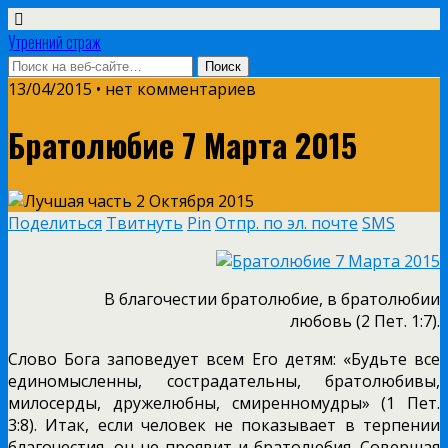
Утренний страж
13/04/2015 • нет комментариев
Братолюбие 7 Марта 2015
Поделиться
Твитнуть
Pin
Отпр. по эл. почте
SMS
В благочестии братолюбие, в братолюбии
любовь (2 Пет. 1:7).
Слово Бога заповедует всем Его детям: «Будьте все
единомысленны, сострадательны, братолюбивы,
милосерды, дружелюбны, смиренномудры» (1 Пет.
3:8). Итак, если человек не показывает в терпении
благочестия, он не проявит и братолюбия. Совершая